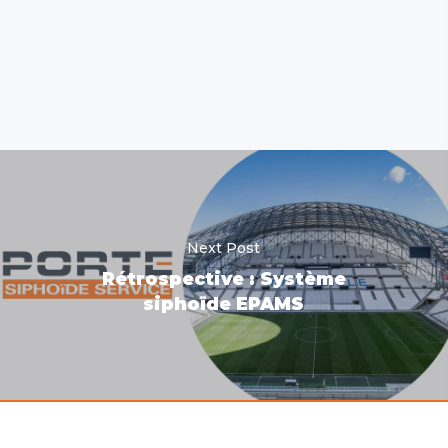
Next Post
Rétrospective : Système
siphoïde EPAMS