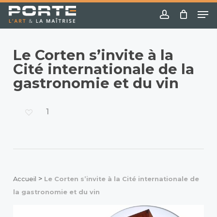
Skip
Menu
Me
to
account
main
content
Le Corten s’invite à la
Cité internationale de la
gastronomie et du vin
1
>
Accueil
Le Corten s’invite à la Cité internationale de
la gastronomie et du vin