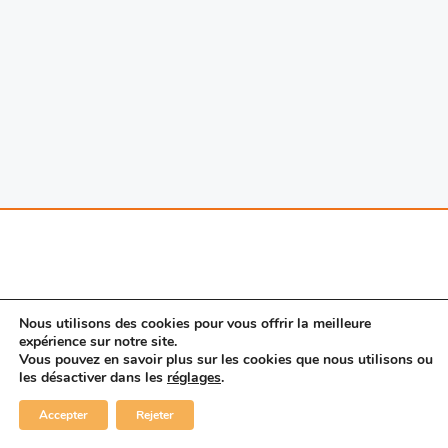
Nous utilisons des cookies pour vous offrir la meilleure
expérience sur notre site.
Vous pouvez en savoir plus sur les cookies que nous utilisons ou
© 2026 Porte SAS. |
Mentions légales
|
Nous
les désactiver dans les
réglages
.
contacter
|
CGV
linkedin
Accepter
Rejeter