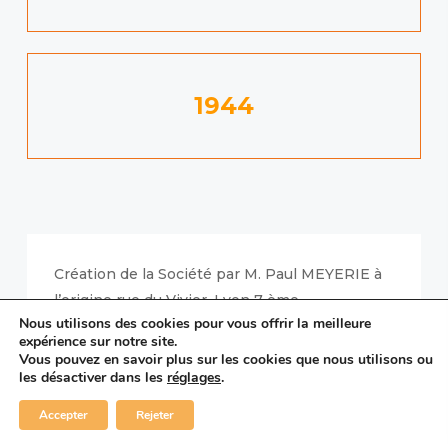
1944
Création de la Société par M. Paul MEYERIE à
l’origine rue du Vivier, Lyon 7 ème.
Nous utilisons des cookies pour vous offrir la meilleure
expérience sur notre site.
Activité : Chauffage sanitaire et petit atelier de
Vous pouvez en savoir plus sur les cookies que nous utilisons ou
tôlerie.
les désactiver dans les
réglages
.
Accepter
Rejeter