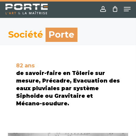
Skip
Menu
Me
to
account
main
content
Société
Porte
82 ans
de
savoir-faire en Tôlerie sur
mesure, Précadre, Evacuation des
eaux pluviales par système
Siphoïde ou Gravitaire et
Mécano-soudure.