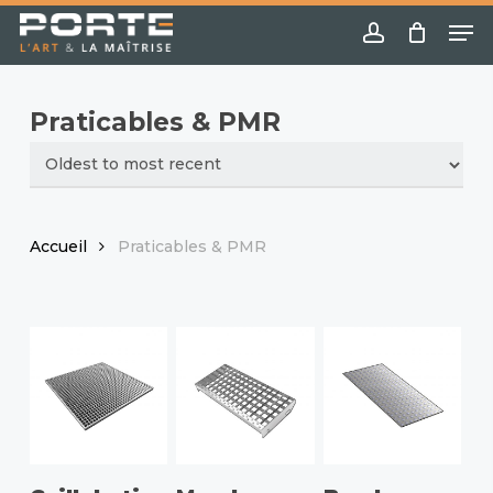
Skip
Menu
Me
to
account
main
content
Praticables & PMR
Accueil
Praticables & PMR