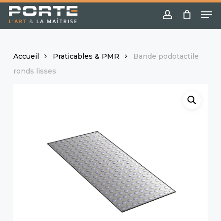
Skip
Menu
Me
to
account
main
content
Accueil
Praticables & PMR
Bande podotactile
ronds lisses