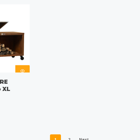
S
IRE
 XL
1
2
Next