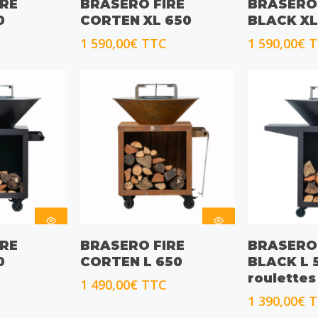
IRE
BRASERO FIRE
BRASERO 
OPTIONS
OPTI
0
CORTEN XL 650
BLACK XL
1 590,00
€
TTC
1 590,00
€
T
S
CHOIX DES
CHOIX
IRE
BRASERO FIRE
BRASERO 
OPTIONS
OPTI
0
CORTEN L 650
BLACK L 
roulettes
1 490,00
€
TTC
1 390,00
€
T