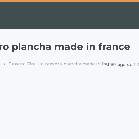
ero plancha made in france
Brasero Fire, un brasero plancha made in france
Affichage de 1–