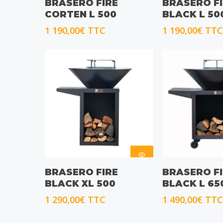
BRASERO FIRE
BRASERO F
OPTIONS
OPTIONS
CORTEN L 500
BLACK L 50
1 190,00
€
TTC
1 190,00
€
TTC
CHOIX DES
CHOIX DE
BRASERO FIRE
BRASERO F
OPTIONS
OPTIONS
BLACK XL 500
BLACK L 65
1 290,00
€
TTC
1 490,00
€
TTC