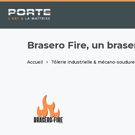
Skip
to
main
content
Brasero Fire, un bras
Accueil
Tôlerie industrielle & mécano-soudure