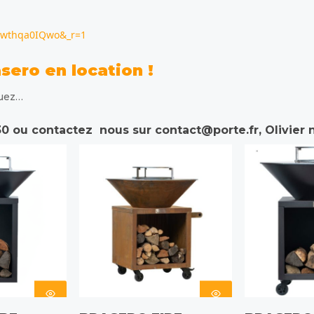
-8wthqa0IQwo&_r=1
sero en location !
quez…
 ou contactez nous sur contact@porte.fr, Olivier n
S
CHOIX DES
CHOIX