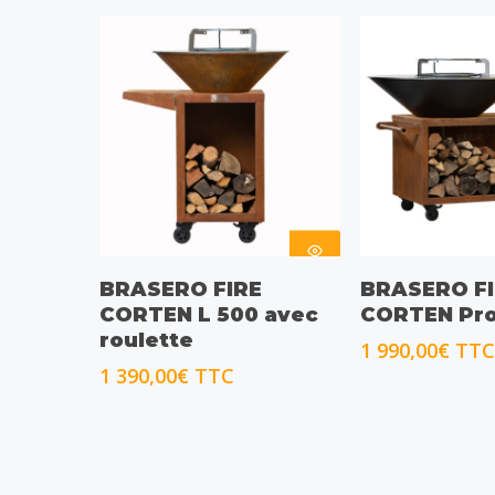
CHOIX DES
CHOIX DE
BRASERO FIRE
BRASERO F
OPTIONS
OPTIONS
CORTEN L 500 avec
CORTEN Pro
roulette
1 990,00
€
TTC
1 390,00
€
TTC