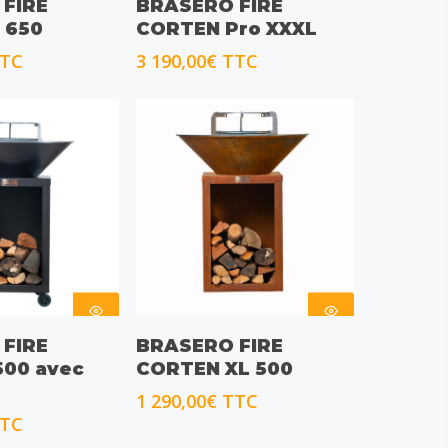
FIRE
BRASERO FIRE
ONS
OPTIONS
 650
CORTEN Pro XXXL
TC
3 190,00
€
TTC
 DES
CHOIX DES
FIRE
BRASERO FIRE
ONS
OPTIONS
500 avec
CORTEN XL 500
1 290,00
€
TTC
TC