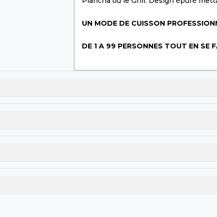
Plancha ou le Grill. Design épuré mett
UN MODE DE CUISSON PROFESSION
DE 1 A 99 PERSONNES TOUT EN SE F