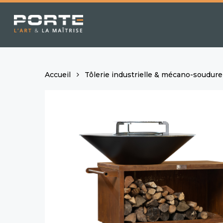
Skip
to
main
content
Accueil
Tôlerie industrielle & mécano-soudure