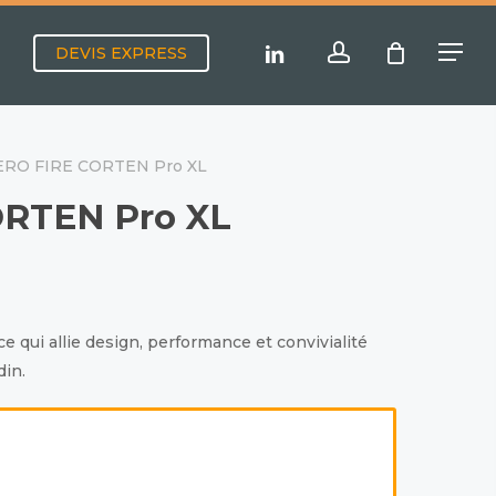
Menu
account
linkedin
DEVIS EXPRESS
Menu
RO FIRE CORTEN Pro XL
RTEN Pro XL
 qui allie design, performance et convivialité
din.