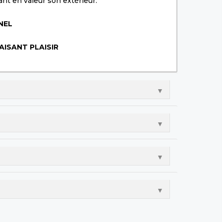
ant en valeur son extérieur.
NEL
AISANT PLAISIR
▼
▼
▼
▼