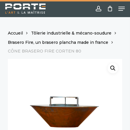
Skip
Menu
Me
to
account
main
content
Accueil
Tôlerie industrielle & mécano-soudure
Brasero Fire, un brasero plancha made in france
CÔNE BRASERO FIRE CORTEN 80