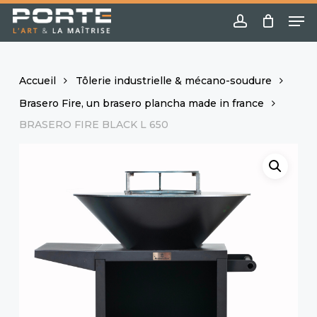
Skip
Menu
Me
to
account
main
content
Accueil
Tôlerie industrielle & mécano-soudure
Brasero Fire, un brasero plancha made in france
BRASERO FIRE BLACK L 650