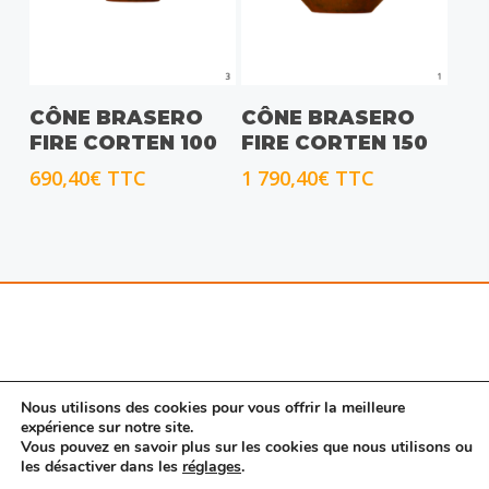
CHOIX DES OPTIONS
CHOIX DES OPTIONS
CÔNE BRASERO
CÔNE BRASERO
FIRE CORTEN 100
FIRE CORTEN 150
690,40
€
TTC
1 790,40
€
TTC
Nous utilisons des cookies pour vous offrir la meilleure
expérience sur notre site.
Vous pouvez en savoir plus sur les cookies que nous utilisons ou
© 2026 Porte SAS. |
Mentions légales
|
Nous
les désactiver dans les
réglages
.
contacter
|
CGV