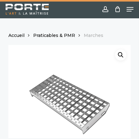
Skip
Menu
Me
to
account
main
content
Accueil
Praticables & PMR
Marches