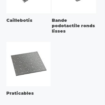
Caillebotis
Bande
podotactile ronds
lisses
Praticables