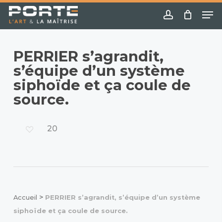
Skip
Menu
Me
to
account
main
content
PERRIER s’agrandit,
s’équipe d’un système
siphoïde et ça coule de
source.
20
>
Accueil
PERRIER s’agrandit, s’équipe d’un système
siphoïde et ça coule de source.