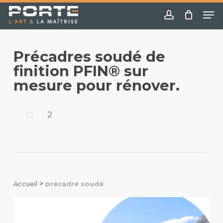
Skip
Menu
Me
to
account
main
content
Précadres soudé de
finition PFIN® sur
mesure pour rénover.
2
>
Accueil
précadre soudé