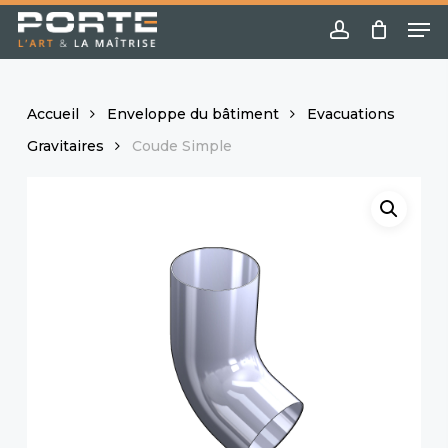
Skip
Menu
Me
to
account
main
content
Accueil
Enveloppe du bâtiment
Evacuations
Gravitaires
Coude Simple