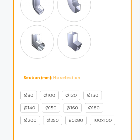
Section (mm)
:
No selection
Ø80
Ø100
Ø120
Ø130
Ø140
Ø150
Ø160
Ø180
Ø200
Ø250
80x80
100x100