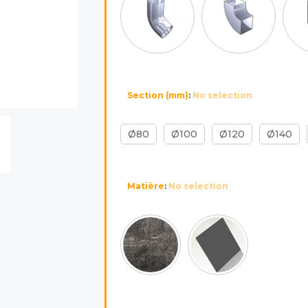
Section (mm)
:
No selection
Ø80
Ø100
Ø120
Ø140
Matière
:
No selection