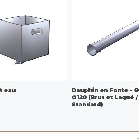
CHOIX DES OPTIONS
à eau
Dauphin en Fonte – Ø
Ø120 (Brut et Laqué /
Standard)