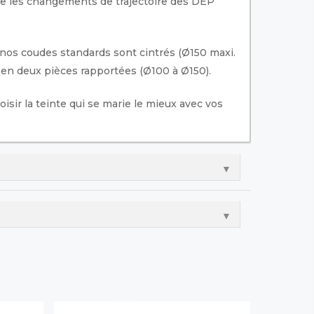
re les changements de trajectoire des DEP
 nos coudes standards sont cintrés (Ø150 maxi.
 en deux pièces rapportées (Ø100 à Ø150).
sir la teinte qui se marie le mieux avec vos
▼
▼