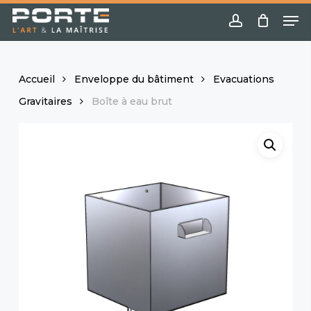
Skip
Menu
Me
to
account
main
content
Accueil
Enveloppe du bâtiment
Evacuations
Gravitaires
Boîte à eau brut