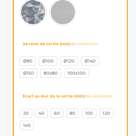
Section de sortie (mm)
:
No selection
Ø80
Ø100
Ø120
Ø140
Ø150
80x80
100x100
Ecart au mur de la sortie (mm)
:
No selection
20
40
60
80
100
120
140