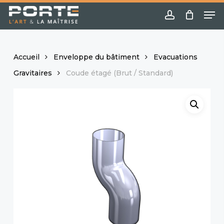
Skip
Menu
Me
to
account
main
content
Accueil
Enveloppe du bâtiment
Evacuations
Gravitaires
Coude étagé (Brut / Standard)