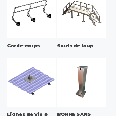
Garde-corps
Sauts de loup
Lignes de vie &
BORNE SANS