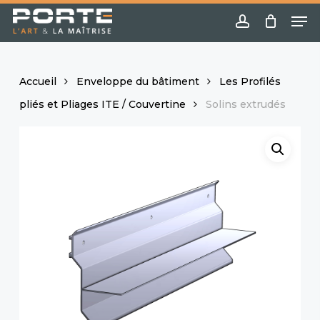
Skip
Menu
Me
to
account
main
content
Accueil
Enveloppe du bâtiment
Les Profilés
pliés et Pliages ITE / Couvertine
Solins extrudés