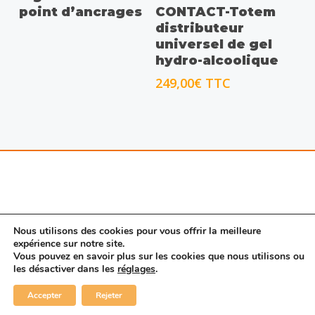
point d’ancrages
CONTACT-Totem
distributeur
universel de gel
hydro-alcoolique
249,00
€
TTC
Nous utilisons des cookies pour vous offrir la meilleure
expérience sur notre site.
Vous pouvez en savoir plus sur les cookies que nous utilisons ou
© 2026 Porte SAS. |
Mentions légales
|
Nous
les désactiver dans les
réglages
.
contacter
|
CGV
linkedin
Accepter
Rejeter