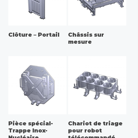
Clôture – Portail
Châssis sur
mesure
Pièce spécial-
Chariot de triage
Trappe Inox-
pour robot
Nucléaire
télécommandé