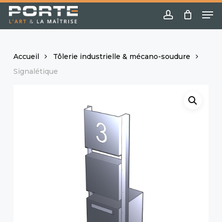
Skip
Menu
Me
to
account
main
content
Accueil
Tôlerie industrielle & mécano-soudure
Signalétique