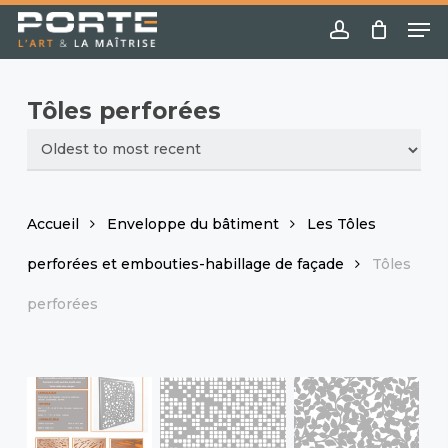
Skip
Menu
Me
to
account
main
content
Tôles perforées
Accueil
Enveloppe du bâtiment
Les Tôles
perforées et embouties-habillage de façade
Tôles
perforées