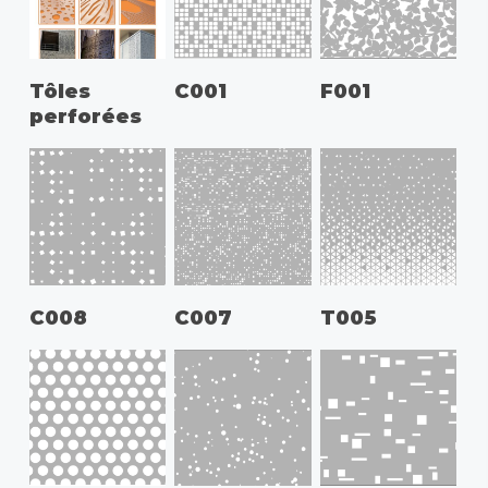
Tôles
C001
F001
perforées
C008
C007
T005