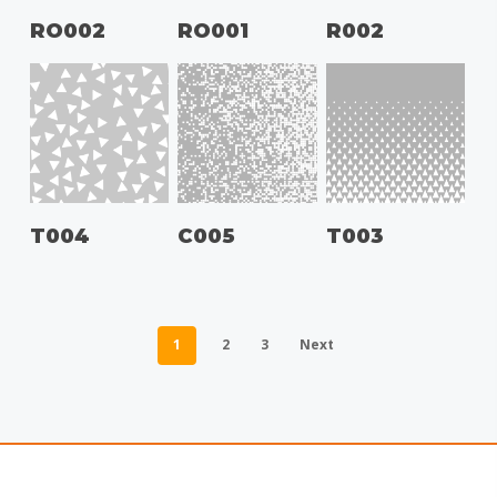
RO002
RO001
R002
T004
C005
T003
1
2
3
Next