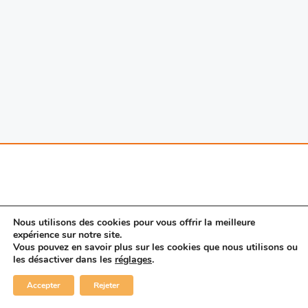
Nous utilisons des cookies pour vous offrir la meilleure
expérience sur notre site.
Vous pouvez en savoir plus sur les cookies que nous utilisons ou
© 2026 Porte SAS. |
Mentions légales
|
Nous
les désactiver dans les
réglages
.
contacter
|
CGV
linkedin
Accepter
Rejeter