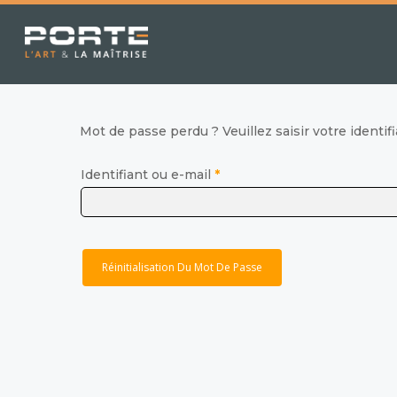
Skip
to
main
content
Mot de passe perdu ? Veuillez saisir votre identi
Obligatoire
Identifiant ou e-mail
*
Réinitialisation Du Mot De Passe