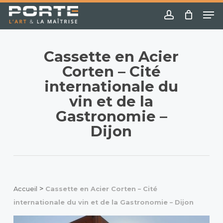
Skip
Menu
Me
to
account
main
content
Cassette en Acier
Corten – Cité
internationale du
vin et de la
Gastronomie –
Dijon
>
Accueil
Cassette en Acier Corten – Cité
internationale du vin et de la Gastronomie – Dijon