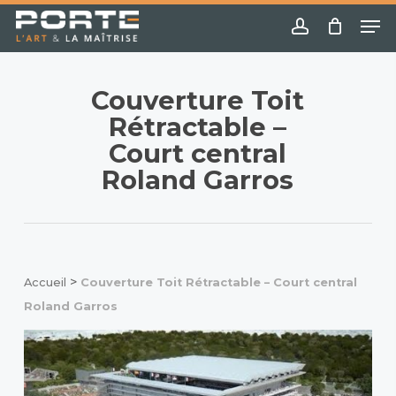
Skip
Menu
Me
to
account
main
content
Couverture Toit
Rétractable –
Court central
Roland Garros
>
Accueil
Couverture Toit Rétractable – Court central
Roland Garros