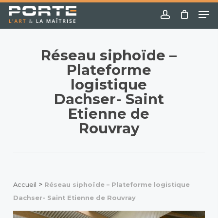
Skip
Menu
Me
to
account
main
content
Réseau siphoïde –
Plateforme
logistique
Dachser- Saint
Etienne de
Rouvray
>
Accueil
Réseau siphoïde – Plateforme logistique
Dachser- Saint Etienne de Rouvray