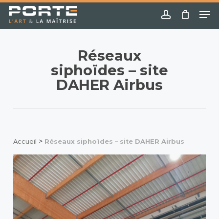
Skip
Menu
Me
to
account
main
content
Réseaux
siphoïdes – site
DAHER Airbus
>
Accueil
Réseaux siphoïdes – site DAHER Airbus