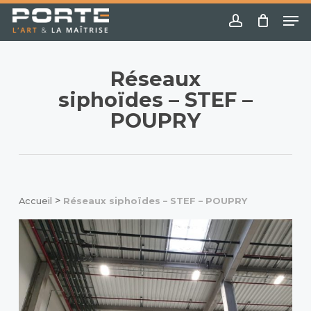
Skip
Menu
Me
to
account
main
content
Réseaux
siphoïdes – STEF –
POUPRY
>
Accueil
Réseaux siphoïdes – STEF – POUPRY