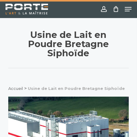
Skip
Menu
Me
to
account
main
content
Usine de Lait en
Poudre Bretagne
Siphoïde
>
Accueil
Usine de Lait en Poudre Bretagne Siphoïde