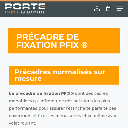
Skip
Menu
Me
to
account
main
content
PRÉCADRE DE
FIXATION PFIX ®
Précadres normalisés sur
mesure
Le précadre de fixation PFIX®
sont des cadres
monoblocs qui offrent une des solutions les plus
performantes pour assurer l’étanchéité parfaite des
ouvertures et fixer les menuiseries et ce même avec
volet roulant.