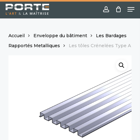
Skip
Menu
Me
to
account
main
content
Accueil
Enveloppe du bâtiment
Les Bardages
Rapportés Metalliques
Les tôles Crénelées Type A