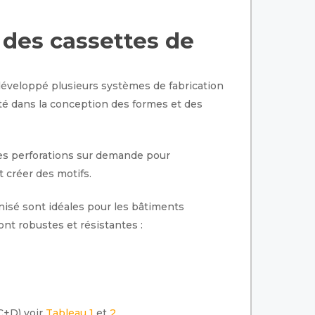
 des cassettes de
 développé plusieurs systèmes de fabrication
rté dans la conception des formes et des
des perforations sur demande pour
t créer des motifs.
nisé sont idéales pour les bâtiments
ont robustes et résistantes :
C+D) voir
Tableau 1
et
2