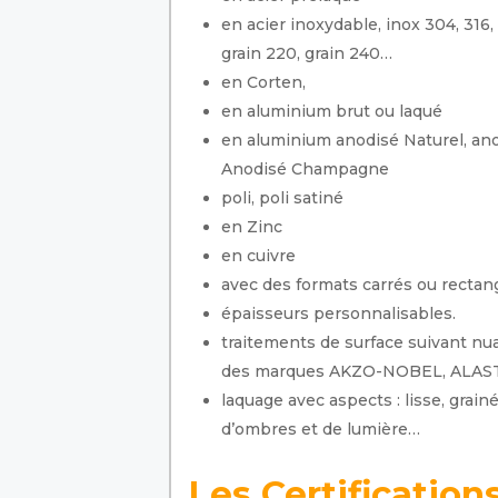
en acier inoxydable, inox 304, 316
grain 220, grain 240…
en Corten,
en aluminium brut ou laqué
en aluminium anodisé Naturel, an
Anodisé Champagne
poli, poli satiné
en Zinc
en cuivre
avec des formats carrés ou rectan
épaisseurs personnalisables.
traitements de surface suivant nua
des marques AKZO-NOBEL, ALAST
laquage avec aspects : lisse, grainé,
d’ombres et de lumière…
Les Certification