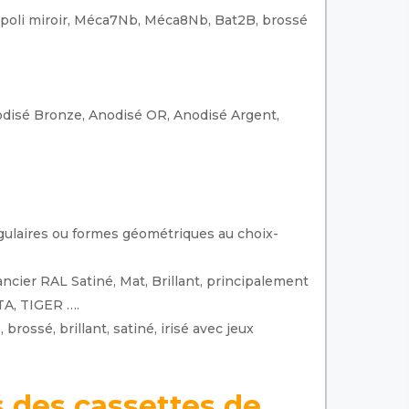
, poli miroir, Méca7Nb, Méca8Nb, Bat2B, brossé
odisé Bronze, Anodisé OR, Anodisé Argent,
gulaires ou formes géométriques au choix-
ncier RAL Satiné, Mat, Brillant, principalement
A, TIGER ….
 brossé, brillant, satiné, irisé avec jeux
s des cassettes de