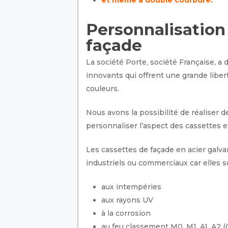
et même à double courbure.
Personnalisation
façade
La société Porte, société Française, a
innovants qui offrent une grande libe
couleurs.
Nous avons la possibilité de réaliser 
personnaliser l’aspect des cassettes e
Les cassettes de façade en acier galva
industriels ou commerciaux car elles s
aux intempéries
aux rayons UV
à la corrosion
au feu classement M0, M1, A1, A2 (