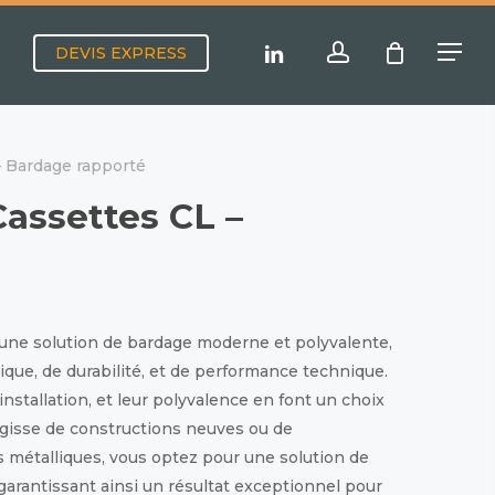
Menu
account
linkedin
DEVIS EXPRESS
Menu
– Bardage rapporté
assettes CL –
une solution de bardage moderne et polyvalente,
que, de durabilité, et de performance technique.
installation, et leur polyvalence en font un choix
s’agisse de constructions neuves ou de
s métalliques, vous optez pour une solution de
 garantissant ainsi un résultat exceptionnel pour