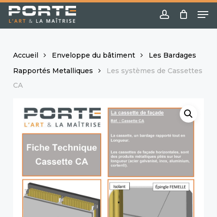
Skip
Menu
Me
to
account
main
content
Accueil
Enveloppe du bâtiment
Les Bardages
Rapportés Metalliques
Les systèmes de Cassettes
CA