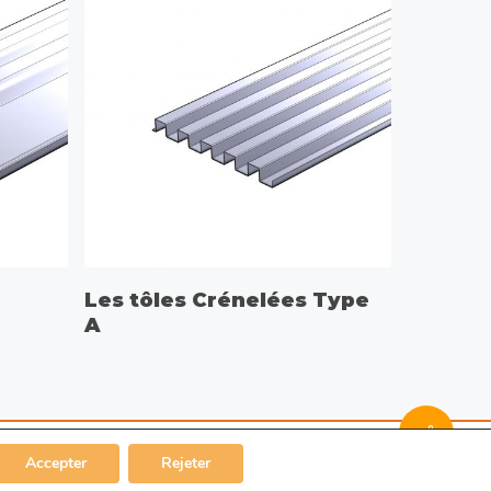
CHOIX DES OPTIONS
Les tôles Crénelées Type
A
linkedin
Accepter
Rejeter