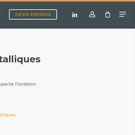
Menu
account
linkedin
DEVIS EXPRESS
Menu
alliques
pecte l’isolation.
lliques