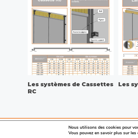
Les systèmes de Cassettes
Les s
RC
Nous utilisons des cookies pour vous
© 2026 Porte SAS. |
Mentions légales
|
Nous cont
Vous pouvez en savoir plus sur les 