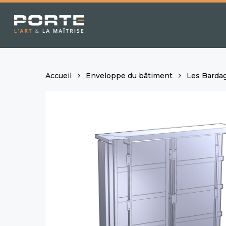
Skip
to
main
content
Accueil
Enveloppe du bâtiment
Les Barda