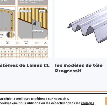
CHOIX DES OPTIONS
ystèmes de Lames CL
les modèles de tôle
Progressif
 offrir la meilleure expérience sur notre site.
acter
|
CGV
cookies que nous utilisons ou les désactiver dans les
réglages
.