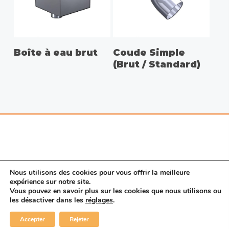
CHOIX DES OPTIONS
CHOIX DES OPTIONS
Boîte à eau brut
Coude Simple
(Brut / Standard)
Nous utilisons des cookies pour vous offrir la meilleure
expérience sur notre site.
Vous pouvez en savoir plus sur les cookies que nous utilisons ou
© 2026 Porte SAS. |
Mentions légales
|
Nous
les désactiver dans les
réglages
.
contacter
|
CGV
linkedin
Accepter
Rejeter