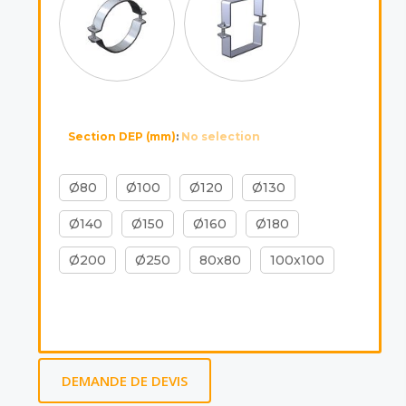
Section DEP (mm)
:
No selection
Ø80
Ø100
Ø120
Ø130
Ø140
Ø150
Ø160
Ø180
Ø200
Ø250
80x80
100x100
DEMANDE DE DEVIS