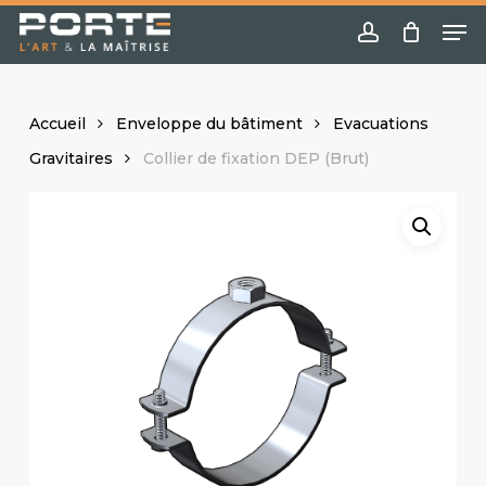
Skip
Menu
Me
to
account
main
content
Accueil
Enveloppe du bâtiment
Evacuations
Gravitaires
Collier de fixation DEP (Brut)