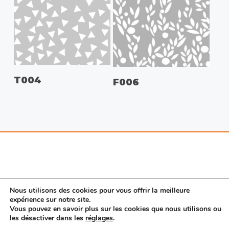
T004
F006
Nous utilisons des cookies pour vous offrir la meilleure
expérience sur notre site.
Vous pouvez en savoir plus sur les cookies que nous utilisons ou
© 2026 Porte SAS. |
Mentions légales
|
Nous
les désactiver dans les
réglages
.
contacter
|
CGV