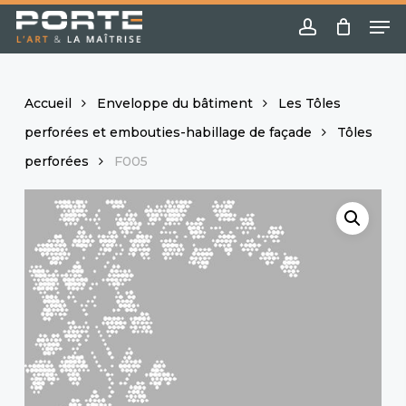
Skip
Menu
Me
to
account
main
content
Accueil
Enveloppe du bâtiment
Les Tôles
perforées et embouties-habillage de façade
Tôles
perforées
F005