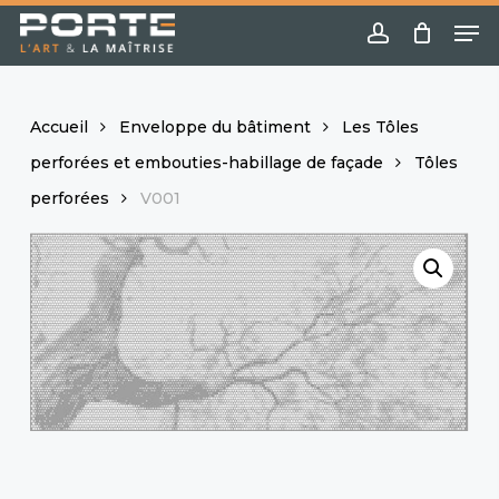
Skip
Menu
Me
to
account
main
content
Accueil
Enveloppe du bâtiment
Les Tôles
perforées et embouties-habillage de façade
Tôles
perforées
V001