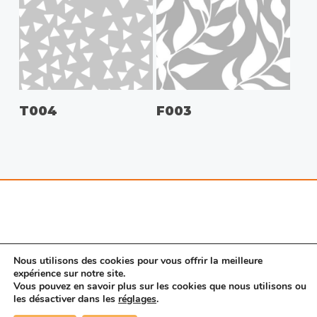
T004
F003
Nous utilisons des cookies pour vous offrir la meilleure
expérience sur notre site.
Vous pouvez en savoir plus sur les cookies que nous utilisons ou
© 2026 Porte SAS. |
Mentions légales
|
Nous
les désactiver dans les
réglages
.
contacter
|
CGV