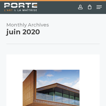
Skip
Menu
Me
to
account
main
content
Monthly Archives
juin 2020