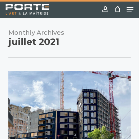
Skip
Menu
Me
to
account
main
content
Monthly Archives
juillet 2021