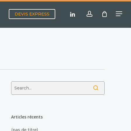
Menu
account
linkedin
DEVIS EXPRESS
Menu
Articles récents
(pas de titre)