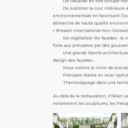
· De travailler en site occupé nota
· De sublimer la cour intérieure et
environnementale en favorisant l’isol
démarche de haute qualité environne
« Breeam International Non-Domesti
· De végétaliser les façades : la v
fixée aux précadres par des goussets
· Une grande liberté architecturale 
design des façades…
· Nous notons le choix de précad
· Précadre réalisé en Acier spécif
· Thermolaquage dans une teinte 
Au-delà de la restauration, il falla
notamment les sculptures, les fresques