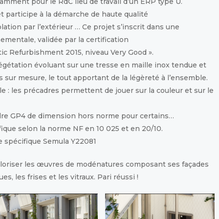
mment pour le RdC lieu de travail d’un ERP type U.
 participe à la démarche de haute qualité
ation par l’extérieur … Ce projet s’inscrit dans une
mentale, validée par la certification
c Refurbishment 2015, niveau Very Good ».
égétation évoluant sur une tresse en maille inox tendue et
 sur mesure, le tout apportant de la légèreté à l’ensemble.
: les précadres permettent de jouer sur la couleur et sur le
re GP4 de dimension hors norme pour certains…
ique selon la norme NF en 10 025 et en 20/10.
spécifique Semula Y22081
it valoriser les œuvres de modénatures composant ses façades
, les frises et les vitraux. Pari réussi !