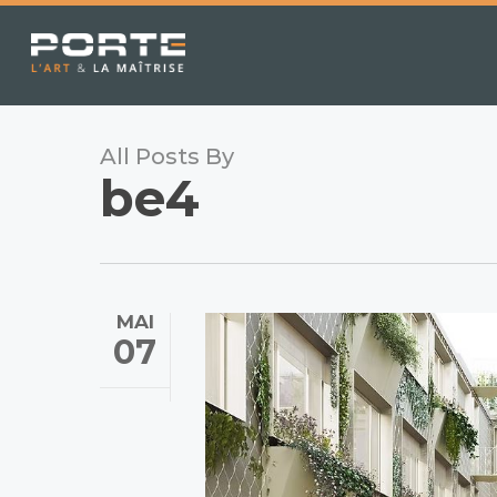
Skip
to
main
content
All Posts By
be4
MAI
07